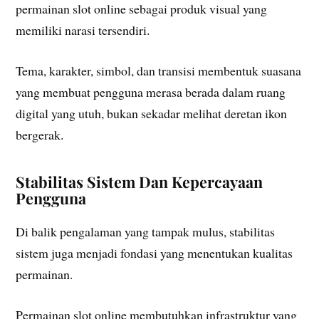
permainan slot online sebagai produk visual yang
memiliki narasi tersendiri.
Tema, karakter, simbol, dan transisi membentuk suasana
yang membuat pengguna merasa berada dalam ruang
digital yang utuh, bukan sekadar melihat deretan ikon
bergerak.
Stabilitas Sistem Dan Kepercayaan
Pengguna
Di balik pengalaman yang tampak mulus, stabilitas
sistem juga menjadi fondasi yang menentukan kualitas
permainan.
Permainan slot online membutuhkan infrastruktur yang