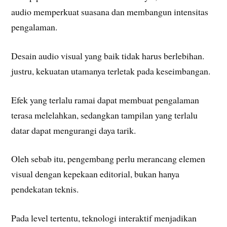
audio memperkuat suasana dan membangun intensitas
pengalaman.
Desain audio visual yang baik tidak harus berlebihan.
justru, kekuatan utamanya terletak pada keseimbangan.
Efek yang terlalu ramai dapat membuat pengalaman
terasa melelahkan, sedangkan tampilan yang terlalu
datar dapat mengurangi daya tarik.
Oleh sebab itu, pengembang perlu merancang elemen
visual dengan kepekaan editorial, bukan hanya
pendekatan teknis.
Pada level tertentu, teknologi interaktif menjadikan