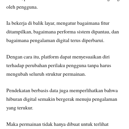
oleh pengguna.
Ia bekerja di balik layar, mengatur bagaimana fitur
ditampilkan, bagaimana performa sistem dipantau, dan
bagaimana pengalaman digital terus diperbarui.
Dengan cara itu, platform dapat menyesuaikan diri
terhadap perubahan perilaku pengguna tanpa harus
mengubah seluruh struktur permainan.
Pendekatan berbasis data juga memperlihatkan bahwa
hiburan digital semakin bergerak menuju pengalaman
yang terukur.
Maka permainan tidak hanya dibuat untuk terlihat