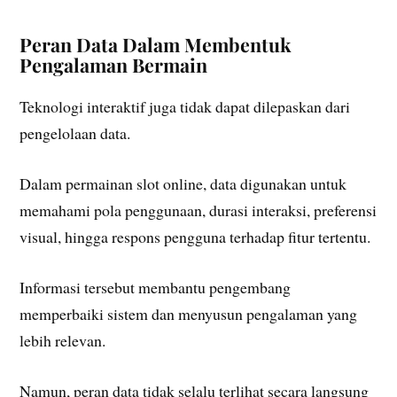
Peran Data Dalam Membentuk
Pengalaman Bermain
Teknologi interaktif juga tidak dapat dilepaskan dari
pengelolaan data.
Dalam permainan slot online, data digunakan untuk
memahami pola penggunaan, durasi interaksi, preferensi
visual, hingga respons pengguna terhadap fitur tertentu.
Informasi tersebut membantu pengembang
memperbaiki sistem dan menyusun pengalaman yang
lebih relevan.
Namun, peran data tidak selalu terlihat secara langsung