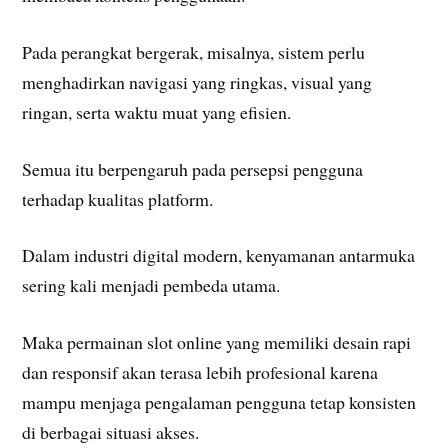
Pada perangkat bergerak, misalnya, sistem perlu
menghadirkan navigasi yang ringkas, visual yang
ringan, serta waktu muat yang efisien.
Semua itu berpengaruh pada persepsi pengguna
terhadap kualitas platform.
Dalam industri digital modern, kenyamanan antarmuka
sering kali menjadi pembeda utama.
Maka permainan slot online yang memiliki desain rapi
dan responsif akan terasa lebih profesional karena
mampu menjaga pengalaman pengguna tetap konsisten
di berbagai situasi akses.