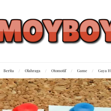
Berita
Olahraga
Otomotif
Game
Gaya H