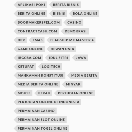
APLIKASI POKI
BERITA BISNIS
BERITA ONLINE
BISNIS
BOLA ONLINE
BOOKMAKERSPEL.COM
CASINO
CONTRACTCASH.COM
DEMOKRASI
DPR
EMAS
FLAGSHIP MX MASTER 4
GAME ONLINE
HEWAN UNIK
IBGCBA.COM
IDUL FITRI
JAWA
KETUPAT
LOGITECH
MAHKAMAH KONSTITUSI
MEDIA BERITA
MEDIA BERITA ONLINE
MINYAK
MOUSE
PERAK
PERJUDIAN ONLINE
PERJUDIAN ONLINE DI INDONESIA
PERMAINAN CASINO
PERMAINAN SLOT ONLINE
PERMAINAN TOGEL ONLINE