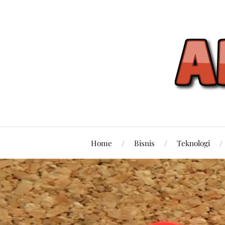
Home
Bisnis
Teknologi