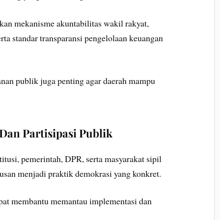
an mekanisme akuntabilitas wakil rakyat,
erta standar transparansi pengelolaan keuangan
ayanan publik juga penting agar daerah mampu
Dan Partisipasi Publik
tusi, pemerintah, DPR, serta masyarakat sipil
san menjadi praktik demokrasi yang konkret.
dapat membantu memantau implementasi dan