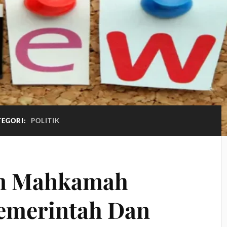
TEGORI:
POLITIK
an Mahkamah
Pemerintah Dan