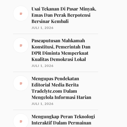
Usai Tekanan Di Pasar Minyak,
Emas Dan Perak Berpotensi
Bersinar Kembali
JULI 1, 2026
Pascaputusan Mahkamah
Konstitusi, Pemerintah Dan
DPR Diminta Memperkuat
Kualitas Demokrasi Lokal
JULI 1, 2026
Mengupas Pendekatan
Editorial Media Berita
Tradelyte.com Dalam
Mengelola Informasi Harian
JULI 1, 2026
Mengungkap Peran Teknologi
Interaktif Dalam Permainan