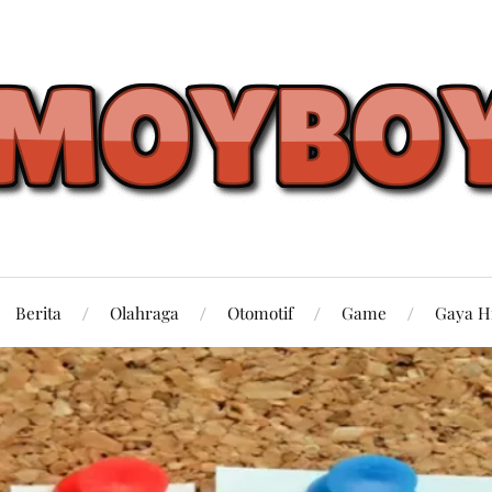
Berita
Olahraga
Otomotif
Game
Gaya H